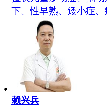
下、性早熟、矮小症、癫痫
赖兴兵