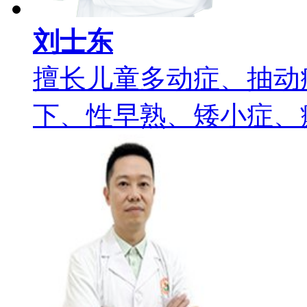
刘士东
擅长儿童多动症、抽动
下、性早熟、矮小症、癫痫