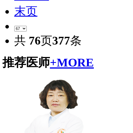
末页
共
76
页
377
条
推荐医师
+MORE