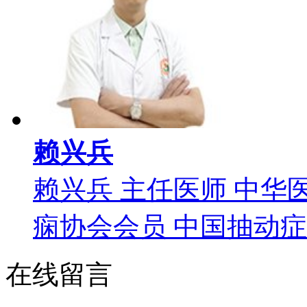
赖兴兵
赖兴兵 主任医师 中华
痫协会会员 中国抽动症委
在线留言