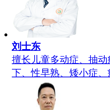
刘士东
擅长儿童多动症、抽动
下、性早熟、矮小症、癫痫