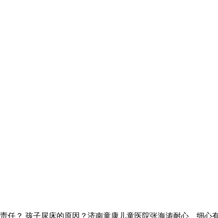
责任？ 孩子尿床的原因？济南童康儿童医院张海涛耐心、细心有