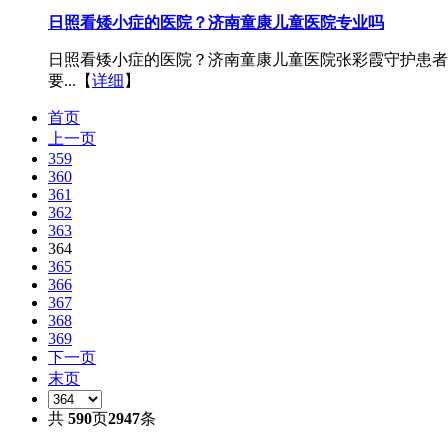
日照看矮小症的医院？济南童康儿童医院专业吗
日照看矮小症的医院？济南童康儿童医院张彩霞守护患者
要...【
详细
】
首页
上一页
359
360
361
362
363
364
365
366
367
368
369
下一页
末页
共
590
页
2947
条