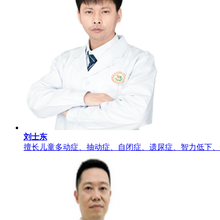
刘士东
擅长儿童多动症、抽动症、自闭症、遗尿症、智力低下、性