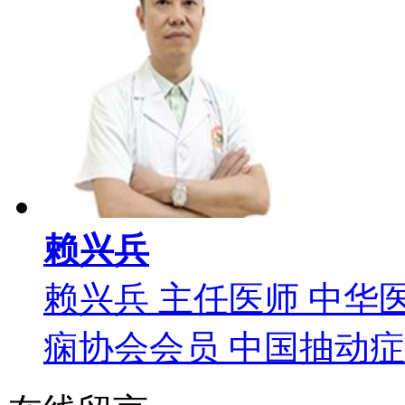
赖兴兵
赖兴兵 主任医师 中华
痫协会会员 中国抽动症委