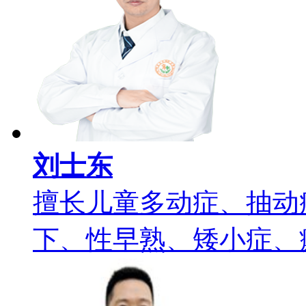
刘士东
擅长儿童多动症、抽动
下、性早熟、矮小症、癫痫